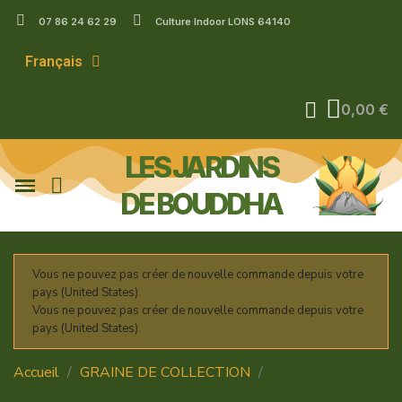
07 86 24 62 29
Culture Indoor LONS 64140
Français
0,00 €
LES JARDINS
DE BOUDDHA
Vous ne pouvez pas créer de nouvelle commande depuis votre
pays (United States).
Vous ne pouvez pas créer de nouvelle commande depuis votre
pays (United States).
Accueil
GRAINE DE COLLECTION
Bask Triangle
Farms