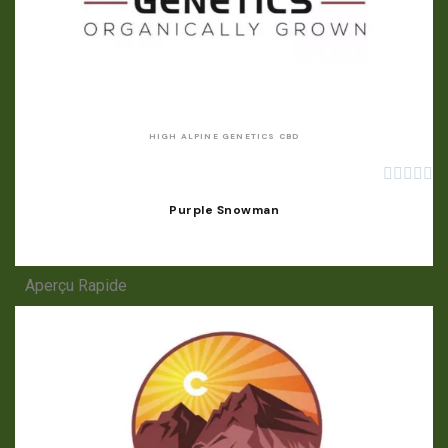
APERÇU RAPIDE
HIGH ALPINE GENETICS CBD





Purple Snowman
Aperçu Rapide