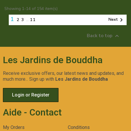
Showing 1-14 of 154 item(s)
1

Next
2
3
…
11
Back to top

Les Jardins de Bouddha
Receive exclusive offers, our latest news and updates, and
much more... Sign up with
Les Jardins de Bouddha
Login or Register
Aide - Contact
My Orders
Conditions