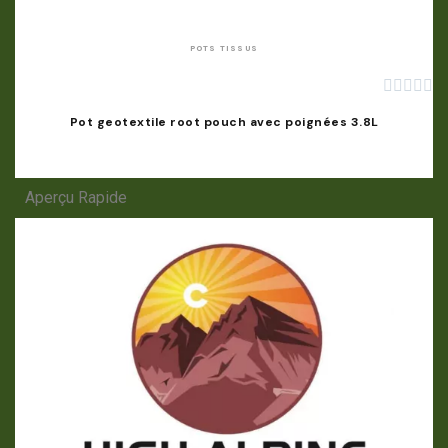
POTS TISSUS





Pot geotextile root pouch avec poignées 3.8L
Aperçu Rapide