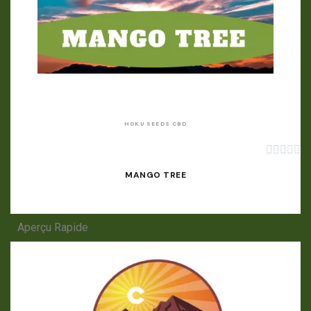
APERÇU RAPIDE
HOKU SEEDS CBD





MANGO TREE
Aperçu Rapide