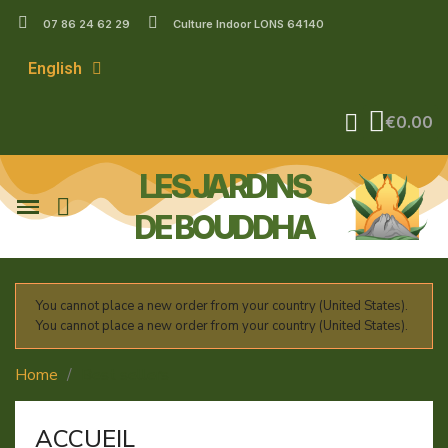
07 86 24 62 29
Culture Indoor LONS 64140
English
€0.00
LES JARDINS
DE BOUDDHA
You cannot place a new order from your country (United States).
You cannot place a new order from your country (United States).
Home
Best sellers
ACCUEIL