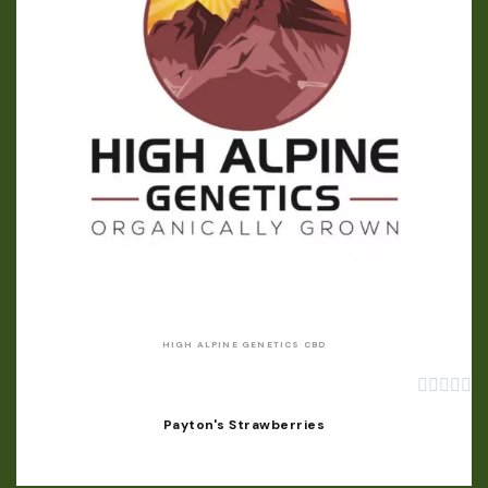
APERÇU RAPIDE
HIGH ALPINE GENETICS CBD





Payton's Strawberries