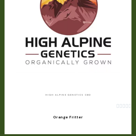
APERÇU RAPIDE
HIGH ALPINE GENETICS CBD





Orange Fritter