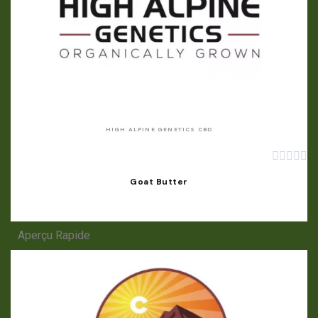
APERÇU RAPIDE
HIGH ALPINE GENETICS CBD





Goat Butter
Aperçu Rapide