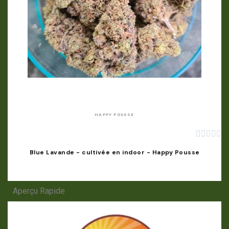
APERÇU RAPIDE
HAPPY POUSSE





Blue Lavande - cultivée en indoor - Happy Pousse
Aperçu Rapide