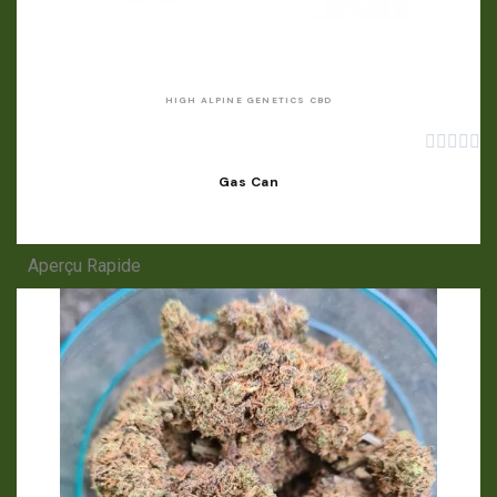
APERÇU RAPIDE
HIGH ALPINE GENETICS CBD





Gas Can
Aperçu Rapide