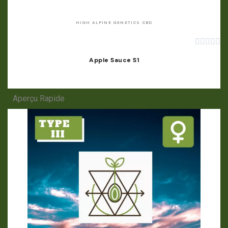
HIGH ALPINE GENETICS CBD





Apple Sauce S1
Aperçu Rapide