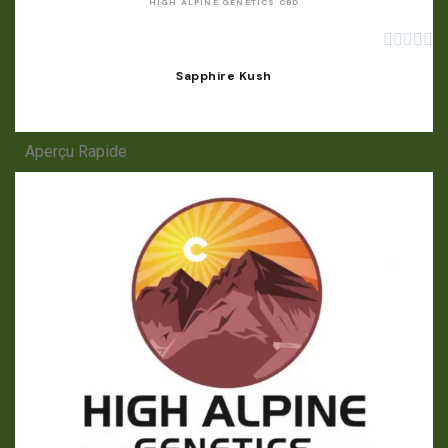
HIGH ALPINE GENETICS CBD





Sapphire Kush
Aperçu Rapide