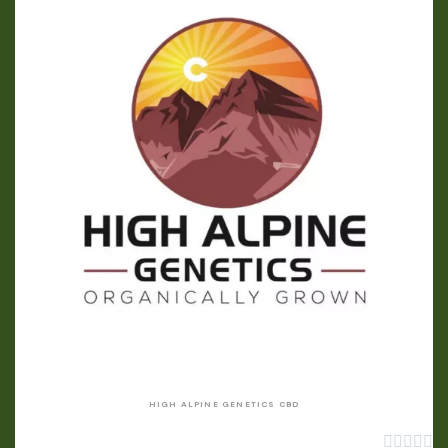
APERÇU RAPIDE
HIGH ALPINE GENETICS CBD




