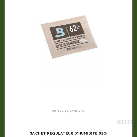
APERÇU RAPIDE
BOITES ET SACHETS





SACHET REGULATEUR D'HUMIDITE 62%