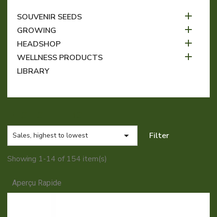

SOUVENIR SEEDS

GROWING

HEADSHOP

WELLNESS PRODUCTS
LIBRARY
BEST SELLERS

Filter
Sales, highest to lowest
Showing 1-14 of 154 item(s)
Aperçu Rapide