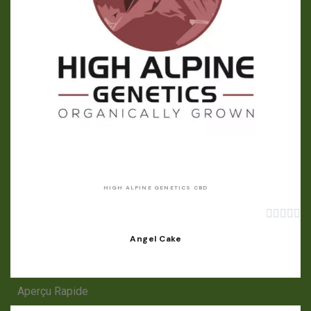
APERÇU RAPIDE
HIGH ALPINE GENETICS CBD





Angel Cake
Aperçu Rapide