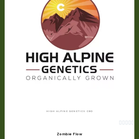
APERÇU RAPIDE
HIGH ALPINE GENETICS CBD





Zombie Flow