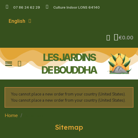
07 86 24 62 29
Culture Indoor LONS 64140
English
€0.00
LES JARDINS
DE BOUDDHA
You cannot place a new order from your country (United States).
You cannot place a new order from your country (United States).
Home
Sitemap
Sitemap