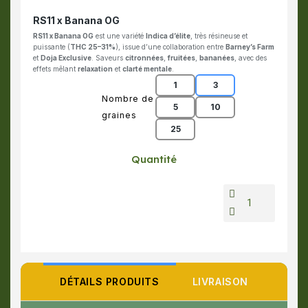
RS11 x Banana OG
RS11 x Banana OG
est une variété
Indica d’élite
, très résineuse et
puissante (
THC 25–31%
), issue d’une collaboration entre
Barney’s Farm
et
Doja Exclusive
. Saveurs
citronnées
,
fruitées
,
bananées
, avec des
effets mêlant
relaxation
et
clarté mentale
.
1
3
Nombre de
5
10
graines
25
Quantité
DÉTAILS PRODUITS
LIVRAISON