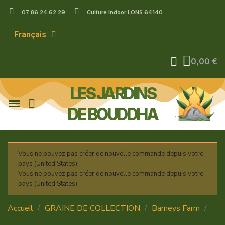
07 86 24 62 29
Culture Indoor LONS 64140
Français
0,00 €
LES JARDINS
DE BOUDDHA
Vous ne pouvez pas créer de nouvelle commande depuis votre
pays (United States).
Vous ne pouvez pas créer de nouvelle commande depuis votre
pays (United States).
Accueil
GRAINE DE COLLECTION
Barneys Farm
RS11 x Banana OG