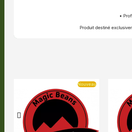
• Prof
Produit destiné exclusivem
veau
Nouveau