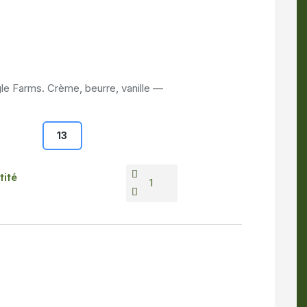
gle Farms. Crème, beurre, vanille —
13
tité