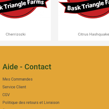
Aperçu Rapide
Fruit Popz
Aide - Contact
Mes Commandes
Service Client
CGV
Politique des retours et Livraison