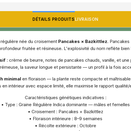
DÉTAILS PRODUITS
LIVRAISON
 régulière née du croisement
Pancakes × Bazkittlez
. Pancakes
profondeur fruitée et résineuse. L'explosivité du nom reflète bien
sif
: crème de beurre, notes de pancakes chauds, vanille, et une pr
émeuse, la saveur longue et persistante — un profil à la fois acce
ch minimal
en floraison — la plante reste compacte et maîtrisabl
s en intérieur avec espace limité, elle maximise le rapport qualité
Caractéristiques génétiques indicatives :
• Type : Graine Régulière Indica dominante — mâles et femelles
• Croisement : Pancakes × Bazkittlez
• Floraison intérieure : 8–9 semaines
• Récolte extérieure : Octobre