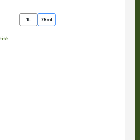
1L
75ml
tité