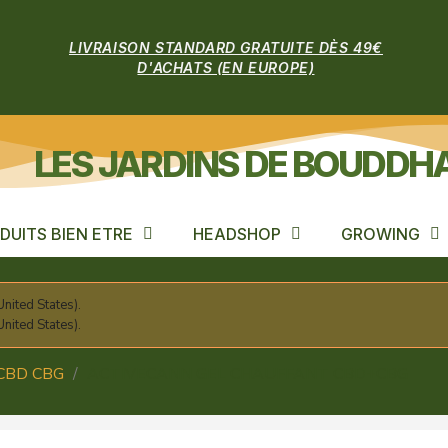
LIVRAISON STANDARD GRATUITE DÈS 49€
D'ACHATS (EN EUROPE)
LES JARDINS DE BOUDDH
DUITS BIEN ETRE
HEADSHOP
GROWING
nited States).
nited States).
 CBD CBG
ACTIVECANN GEL CHAUFFANT CBD+CBG