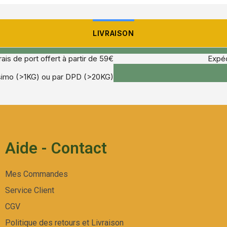
LIVRAISON
rais de port offert à partir de 59€
Expéd
ssimo (>1KG) ou par DPD (>20KG)
Aide - Contact
Mes Commandes
Service Client
CGV
Politique des retours et Livraison