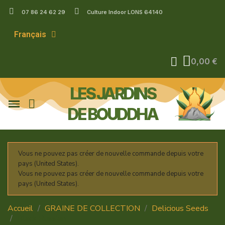
07 86 24 62 29
Culture Indoor LONS 64140
Français
0,00 €
LES JARDINS
DE BOUDDHA
Vous ne pouvez pas créer de nouvelle commande depuis votre
pays (United States).
Vous ne pouvez pas créer de nouvelle commande depuis votre
pays (United States).
Accueil
GRAINE DE COLLECTION
Delicious Seeds
Black Russian