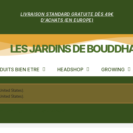
LIVRAISON STANDARD GRATUITE DÈS 49€
D'ACHATS (EN EUROPE)
LES JARDINS DE BOUDDH
DUITS BIEN ETRE
HEADSHOP
GROWING
nited States).
nited States).
othern Light Blue Early Version