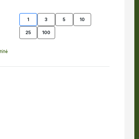
1
3
5
10
25
100
tité