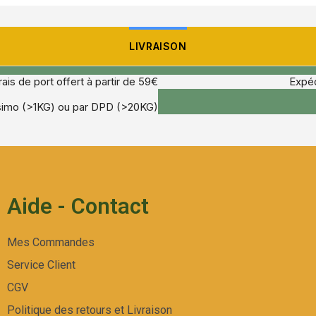
LIVRAISON
rais de port offert à partir de 59€
Expéd
ssimo (>1KG) ou par DPD (>20KG)
Aide - Contact
Mes Commandes
Service Client
CGV
Politique des retours et Livraison