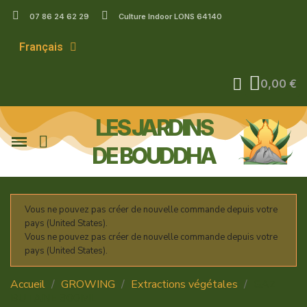
07 86 24 62 29
Culture Indoor LONS 64140
Français
0,00 €
LES JARDINS
DE BOUDDHA
Vous ne pouvez pas créer de nouvelle commande depuis votre
pays (United States).
Vous ne pouvez pas créer de nouvelle commande depuis votre
pays (United States).
Accueil
GROWING
Extractions végétales
GAZ
BUTANE 300ML