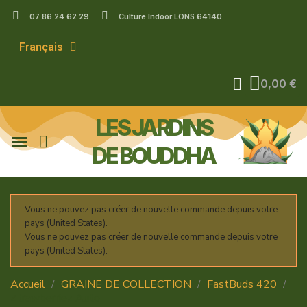
07 86 24 62 29
Culture Indoor LONS 64140
Français
0,00 €
LES JARDINS
DE BOUDDHA
Vous ne pouvez pas créer de nouvelle commande depuis votre
pays (United States).
Vous ne pouvez pas créer de nouvelle commande depuis votre
pays (United States).
Accueil
GRAINE DE COLLECTION
FastBuds 420
Ztrawberriez Auto