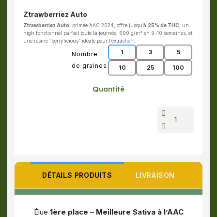
Ztrawberriez Auto
Ztrawberriez Auto
, primée AAC 2024, offre jusqu’à
25% de THC
, un
high fonctionnel parfait toute la journée, 600 g/m² en 9–10 semaines, et
une résine “berrylicious” idéale pour l’extraction.
1
3
5
Nombre
de graines
10
25
100
Quantité
DÉTAILS PRODUITS
LIVRAISON
Élue
1ère place – Meilleure Sativa à l’AAC