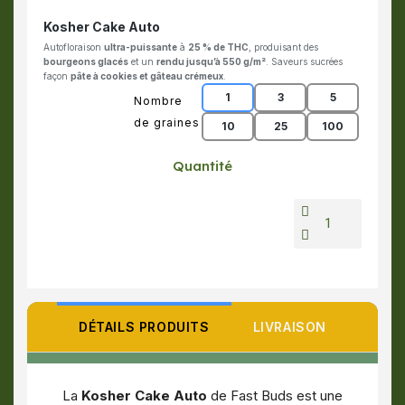
Kosher Cake Auto
Autofloraison
ultra-puissante
à
25 % de THC
, produisant des
bourgeons glacés
et un
rendu jusqu’à 550 g/m²
. Saveurs sucrées
façon
pâte à cookies et gâteau crémeux
.
1
3
5
Nombre
de graines
10
25
100
Quantité
DÉTAILS PRODUITS
LIVRAISON
La
Kosher Cake Auto
de Fast Buds est une