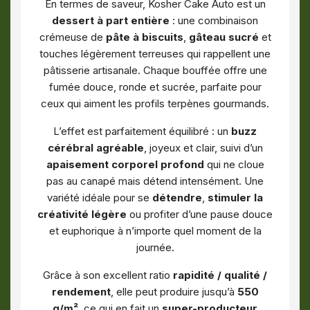
En termes de saveur, Kosher Cake Auto est un
dessert à part entière
: une combinaison
crémeuse de
pâte à biscuits
,
gâteau sucré
et
touches légèrement terreuses qui rappellent une
pâtisserie artisanale. Chaque bouffée offre une
fumée douce, ronde et sucrée, parfaite pour
ceux qui aiment les profils terpènes gourmands.
L’effet est parfaitement équilibré : un
buzz
cérébral agréable
, joyeux et clair, suivi d’un
apaisement corporel profond
qui ne cloue
pas au canapé mais détend intensément. Une
variété idéale pour se
détendre
,
stimuler la
créativité légère
ou profiter d’une pause douce
et euphorique à n’importe quel moment de la
journée.
Grâce à son excellent ratio
rapidité / qualité /
rendement
, elle peut produire jusqu’à
550
g/m²
, ce qui en fait un
super-producteur