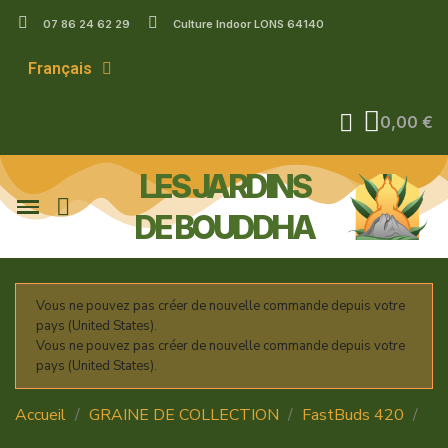
07 86 24 62 29
Culture Indoor LONS 64140
Français
0,00 €
LES JARDINS
DE BOUDDHA
Vous ne pouvez pas créer de nouvelle commande depuis votre
pays (United States).
Vous ne pouvez pas créer de nouvelle commande depuis votre
pays (United States).
Accueil
GRAINE DE COLLECTION
FastBuds 420
Kosher Cake Auto