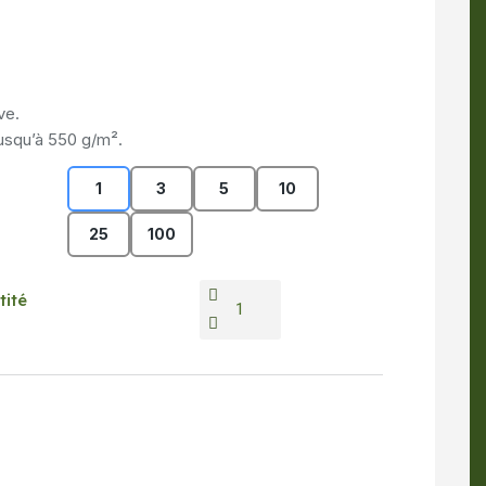
ve.
jusqu’à 550 g/m².
1
3
5
10
25
100
tité