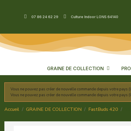
07 86 24 62 29
Culture Indoor LONS 64140
GRAINE DE COLLECTION
PRO
Vous ne pouvez pas créer de nouvelle commande depuis votre pays (U
Vous ne pouvez pas créer de nouvelle commande depuis votre pays (U
Accueil
GRAINE DE COLLECTION
FastBuds 420
So