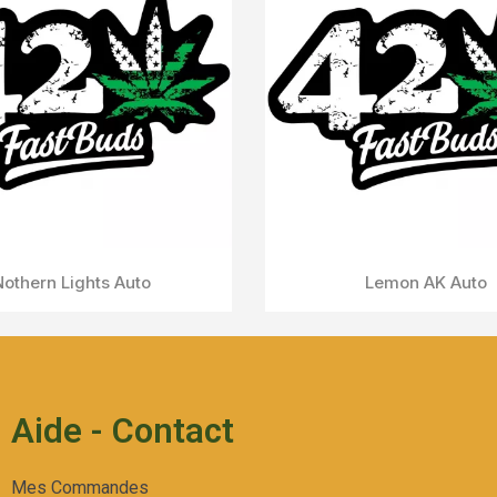
Grapefruit Auto
Aperçu Rapide
Aide - Contact
Mes Commandes