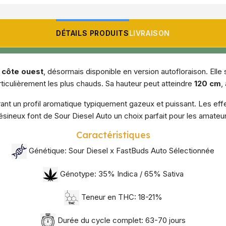
DÉTAILS PRODUITS
LIVRAISON
a côte ouest
, désormais disponible en version autofloraison. Elle
rticulièrement les plus chauds. Sa hauteur peut atteindre
120 cm
,
frant un profil aromatique typiquement gazeux et puissant. Les ef
ésineux font de Sour Diesel Auto un choix parfait pour les amate
Caractéristiques
Génétique: Sour Diesel x FastBuds Auto Sélectionnée
Génotype: 35% Indica / 65% Sativa
Teneur en THC: 18-21%
Durée du cycle complet: 63-70 jours