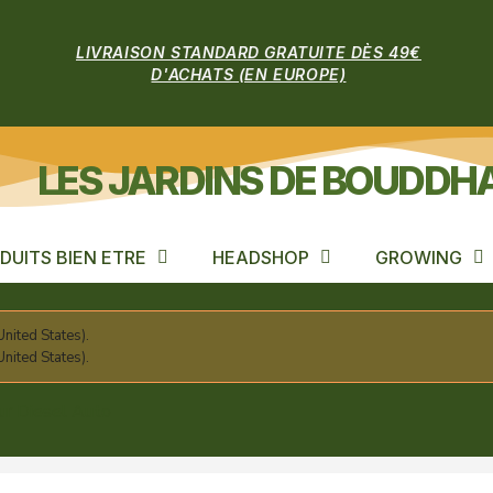
LIVRAISON STANDARD GRATUITE DÈS 49€
D'ACHATS (EN EUROPE)
LES JARDINS DE BOUDDH
DUITS BIEN ETRE
HEADSHOP
GROWING
nited States).
nited States).
ur Diesel Auto