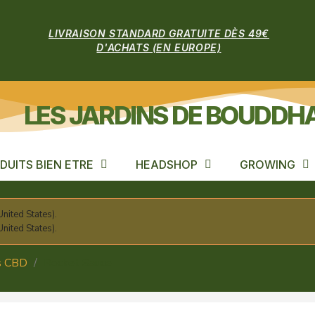
LIVRAISON STANDARD GRATUITE DÈS 49€
D'ACHATS (EN EUROPE)
LES JARDINS DE BOUDDH
DUITS BIEN ETRE
HEADSHOP
GROWING
nited States).
nited States).
cs CBD
Rocket Sauce