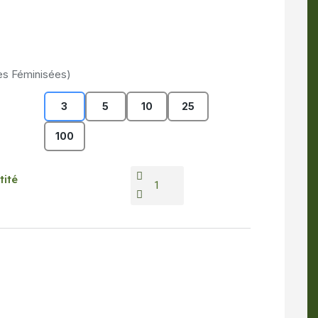
es Féminisées)
3
5
10
25
100
tité