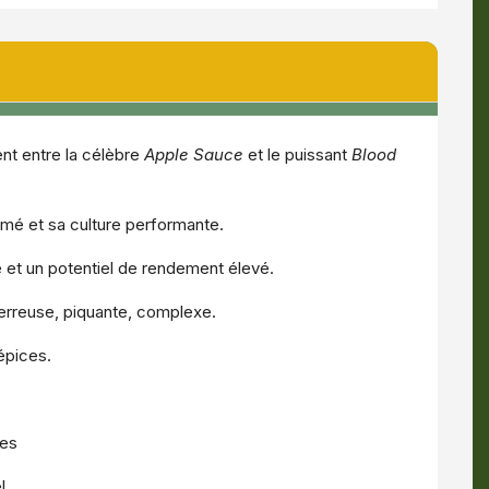
nt entre la célèbre
Apple Sauce
et le puissant
Blood
rmé et sa culture performante.
e et un potentiel de rendement élevé.
erreuse, piquante, complexe.
’épices.
ées
l