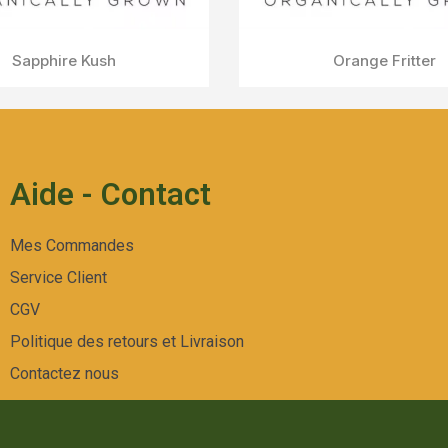
Aperçu Rapide
Yak Pudding
Aide - Contact
Mes Commandes
Service Client
CGV
Politique des retours et Livraison
Contactez nous