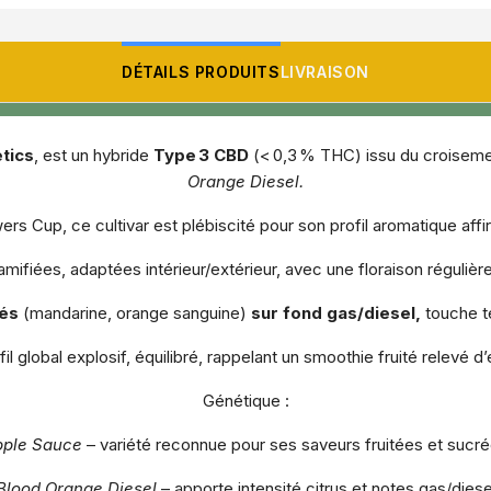
DÉTAILS PRODUITS
LIVRAISON
tics
, est un hybride
Type 3 CBD
(< 0,3 % THC) issu du croiseme
Orange Diesel.
 Cup, ce cultivar est plébiscité pour son profil aromatique affi
amifiées, adaptées intérieur/extérieur, avec une floraison régulièr
és
(mandarine, orange sanguine)
sur fond gas/diesel,
touche t
il global explosif, équilibré, rappelant un smoothie fruité relevé d
Génétique :
pple Sauce
– variété reconnue pour ses saveurs fruitées et sucr
Blood Orange Diesel
– apporte intensité citrus et notes gas/diese