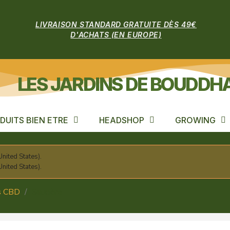
LIVRAISON STANDARD GRATUITE DÈS 49€
D'ACHATS (EN EUROPE)
LES JARDINS DE BOUDDH
DUITS BIEN ETRE
HEADSHOP
GROWING
nited States).
nited States).
cs CBD
Saucière