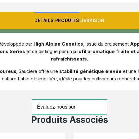
DÉTAILS PRODUITS
LIVRAISON
 développée par
High Alpine Genetics
, issue du croisement
App
ons Series
et se distingue par un
profil aromatique fruité et 
rafraîchissants
.
goureux
, Sauciere offre une
stabilité génétique élevée
et une
ulture fiable et simplifiée, idéale pour les cultivateurs recherch
Produits Associés