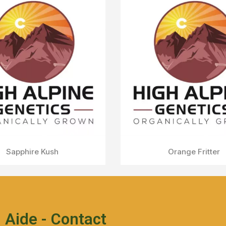
Aperçu Rapide
Yak Pudding
Aide - Contact