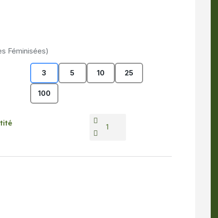
es Féminisées)
3
5
10
25
100
tité