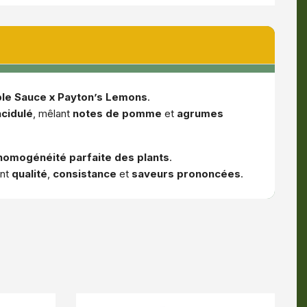
le Sauce x Payton’s Lemons
.
acidulé
, mêlant
notes de pomme
et
agrumes
homogénéité parfaite des plants
.
ant
qualité
,
consistance
et
saveurs prononcées
.