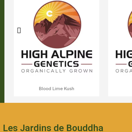
Auto
Payton's Strawberries
Aperçu Rapide
Les Jardins de Bouddha