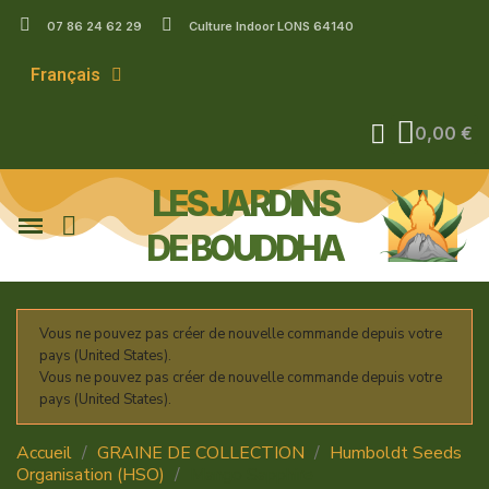
07 86 24 62 29
Culture Indoor LONS 64140
Français
0,00 €
LES JARDINS
DE BOUDDHA
Vous ne pouvez pas créer de nouvelle commande depuis votre
pays (United States).
Vous ne pouvez pas créer de nouvelle commande depuis votre
pays (United States).
Accueil
GRAINE DE COLLECTION
Humboldt Seeds
Organisation (HSO)
Mango Sapphire