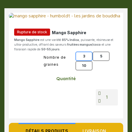
Rupture de stock
Mango Sapphire
Mango Sapphire
est une variété
85% Indica
, puissante, résineuse et
ultra-productive, offrant des saveurs
fruitées mangue/coco
et une
floraison rapide de
50–55 jours
.
3
5
Nombre de
graines
10
Quantité
DÉTAILS PRODUITS
LIVRAISON