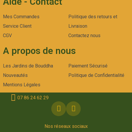
Aide - Contact
Mes Commandes
Politique des retours et
Service Client
Livraison
CGV
Contactez nous
A propos de nous
Les Jardins de Bouddha
Paiement Sécurisé
Nouveautés
Politique de Confidentialité
Mentions Légales
07 86 24 62 29
Nos réseaux sociaux