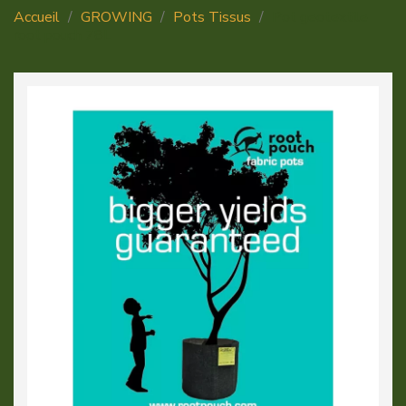
Accueil
GROWING
Pots Tissus
Pot geotextile
root pouch 78L