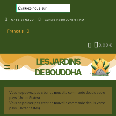
07 86 24 62 29
Culture Indoor LONS 64140
Français
0,00 €
LES JARDINS
DE BOUDDHA
Vous ne pouvez pas créer de nouvelle commande depuis votre
pays (United States).
Vous ne pouvez pas créer de nouvelle commande depuis votre
pays (United States).