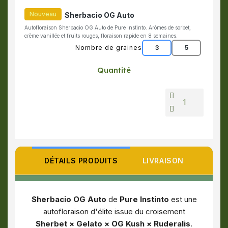
Nouveau
Sherbacio OG Auto
Autofloraison Sherbacio OG Auto de Pure Instinto. Arômes de sorbet,
crème vanillée et fruits rouges, floraison rapide en 8 semaines.
Nombre de graines
3
5
Quantité
DÉTAILS PRODUITS
LIVRAISON
Sherbacio OG Auto
de
Pure Instinto
est une
autofloraison d'élite issue du croisement
Sherbet × Gelato × OG Kush × Ruderalis
.