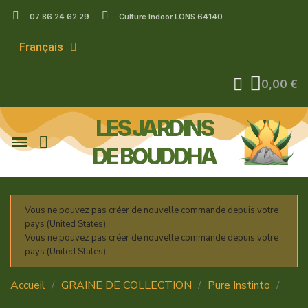
07 86 24 62 29
Culture Indoor LONS 64140
Français
0,00 €
LES JARDINS
DE BOUDDHA
Vous ne pouvez pas créer de nouvelle commande depuis votre
pays (United States).
Vous ne pouvez pas créer de nouvelle commande depuis votre
pays (United States).
Accueil
GRAINE DE COLLECTION
Pure Instinto
Sherbacio OG Auto