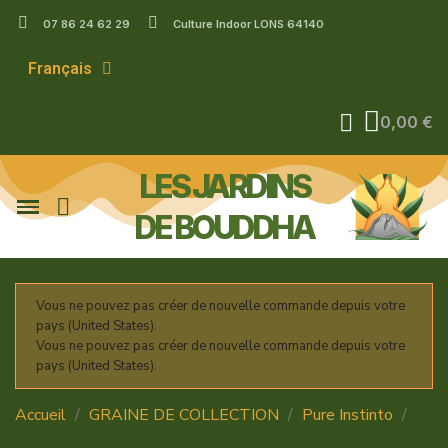
07 86 24 62 29
Culture Indoor LONS 64140
Français
0,00 €
LES JARDINS
DE BOUDDHA
Vous ne pouvez pas créer de nouvelle commande depuis votre
pays (United States).
Vous ne pouvez pas créer de nouvelle commande depuis votre
pays (United States).
Accueil
GRAINE DE COLLECTION
Pure Instinto
Mochi