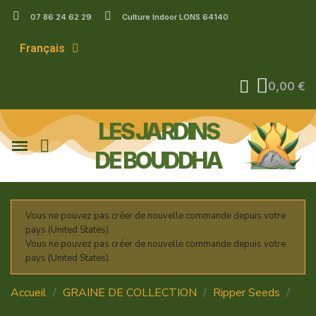
07 86 24 62 29
Culture Indoor LONS 64140
Français
0,00 €
LES JARDINS
DE BOUDDHA
Vous ne pouvez pas créer de nouvelle commande depuis votre
pays (United States).
Vous ne pouvez pas créer de nouvelle commande depuis votre
pays (United States).
Accueil
GRAINE DE COLLECTION
Ripper Seeds
Chempie x Purple Punch