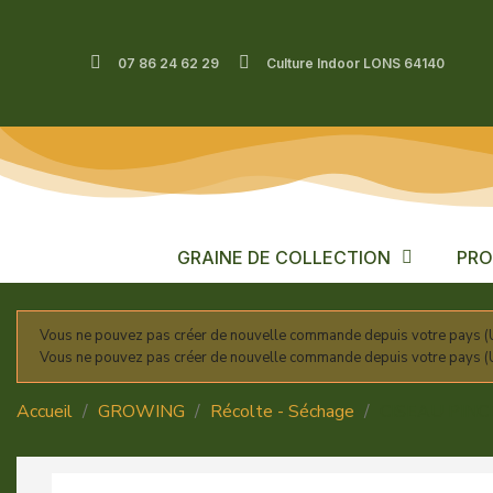
07 86 24 62 29
Culture Indoor LONS 64140
GRAINE DE COLLECTION
PRO
Vous ne pouvez pas créer de nouvelle commande depuis votre pays (U
Vous ne pouvez pas créer de nouvelle commande depuis votre pays (U
Accueil
GROWING
Récolte - Séchage
CISEAU PINC