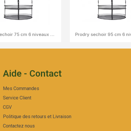
LE
de
SECATEUR CURVE
Aperçu Rapide
Aide - Contact
Mes Commandes
Service Client
CGV
Politique des retours et Livraison
Contactez nous