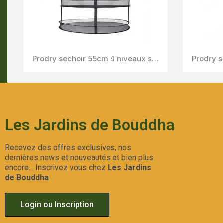
Aperçu Rapide
DRY IT 45CM
CISEAU OREIL
Aperçu Rapi
Les Jardins de Bouddha
Recevez des offres exclusives, nos
dernières news et nouveautés et bien plus
encore... Inscrivez vous chez
Les Jardins
de Bouddha
Login ou Inscription