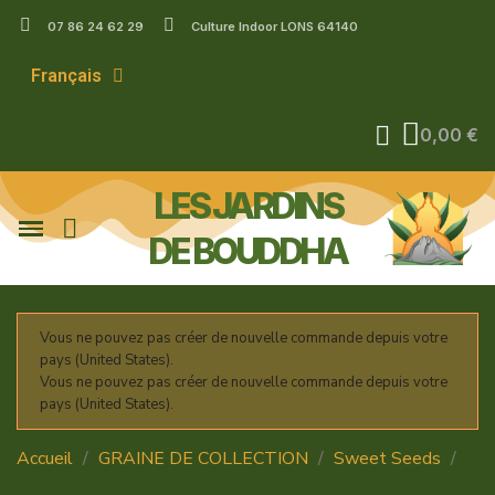
07 86 24 62 29
Culture Indoor LONS 64140
Français
0,00 €
LES JARDINS
DE BOUDDHA
Vous ne pouvez pas créer de nouvelle commande depuis votre
pays (United States).
Vous ne pouvez pas créer de nouvelle commande depuis votre
pays (United States).
Accueil
GRAINE DE COLLECTION
Sweet Seeds
Sweet Mimosa XL AUTO