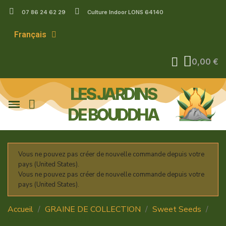
07 86 24 62 29
Culture Indoor LONS 64140
Français
0,00 €
LES JARDINS
DE BOUDDHA
Vous ne pouvez pas créer de nouvelle commande depuis votre
pays (United States).
Vous ne pouvez pas créer de nouvelle commande depuis votre
pays (United States).
Accueil
GRAINE DE COLLECTION
Sweet Seeds
Cream Mandarine AUTO