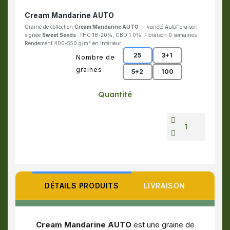
Cream Mandarine AUTO
Graine de collection
Cream Mandarine AUTO
— variété Autofloraison
signée
Sweet Seeds
. THC 18-20%, CBD 1.0%. Floraison 9 semaines.
Rendement 400-550 g/m² en intérieur.
25
3+1
Nombre de
graines
5+2
100
Quantité
DÉTAILS PRODUITS
LIVRAISON
Cream Mandarine AUTO
est une graine de