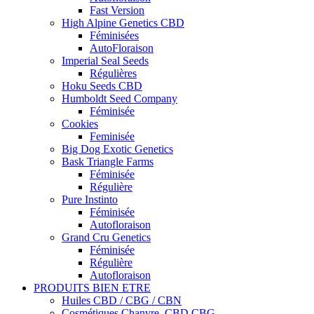
Fast Version
High Alpine Genetics CBD
Féminisées
AutoFloraison
Imperial Seal Seeds
Régulières
Hoku Seeds CBD
Humboldt Seed Company
Féminisée
Cookies
Feminisée
Big Dog Exotic Genetics
Bask Triangle Farms
Féminisée
Régulière
Pure Instinto
Féminisée
Autofloraison
Grand Cru Genetics
Féminisée
Régulière
Autofloraison
PRODUITS BIEN ETRE
Huiles CBD / CBG / CBN
Cosmétiques Chanvre, CBD CBG