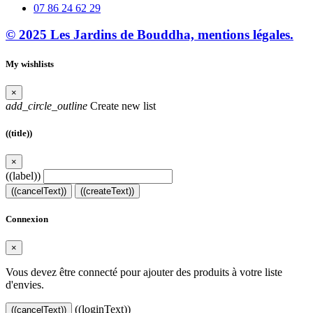
07 86 24 62 29
© 2025 Les Jardins de Bouddha, mentions légales.
My wishlists
×
add_circle_outline
Create new list
((title))
×
((label))
((cancelText))
((createText))
Connexion
×
Vous devez être connecté pour ajouter des produits à votre liste
d'envies.
((loginText))
((cancelText))