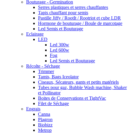
Bouturage - Germination
Serres plastiques et serres chauffantes
Tapis chauffant pour semis
Pastille Jiffy / RootIt / Rootriot et cube LDR
Hormone de bouturage / Boule de marcotage
Led Semis et Bouturage
Eclairage
LED
Led 300w
Led 600w
Fog
Led Semis et Bouturage
Récolte - Séchage
Trimmer
Tamis, Bags Iceolator
Ciseaux, Sécateurs, gants et petits matériels
Tubes pour gaz, Bubble Wash machine, Shaker
et Pollinator
Boites de Conservations et TightVac
Filet de Séchage
Engrais
Canna
Plagron
Biobizz
Metrop