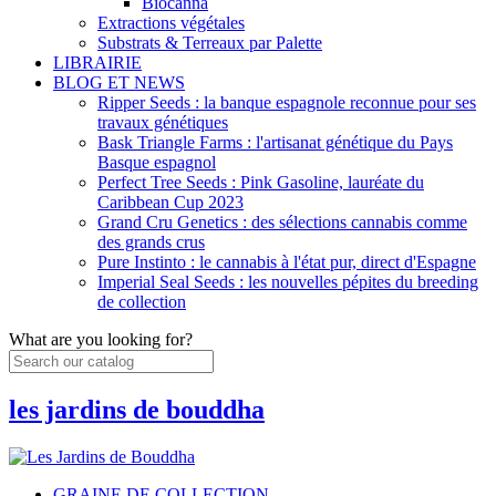
Biocanna
Extractions végétales
Substrats & Terreaux par Palette
LIBRAIRIE
BLOG ET NEWS
Ripper Seeds : la banque espagnole reconnue pour ses
travaux génétiques
Bask Triangle Farms : l'artisanat génétique du Pays
Basque espagnol
Perfect Tree Seeds : Pink Gasoline, lauréate du
Caribbean Cup 2023
Grand Cru Genetics : des sélections cannabis comme
des grands crus
Pure Instinto : le cannabis à l'état pur, direct d'Espagne
Imperial Seal Seeds : les nouvelles pépites du breeding
de collection
What are you looking for?
les jardins de bouddha
GRAINE DE COLLECTION