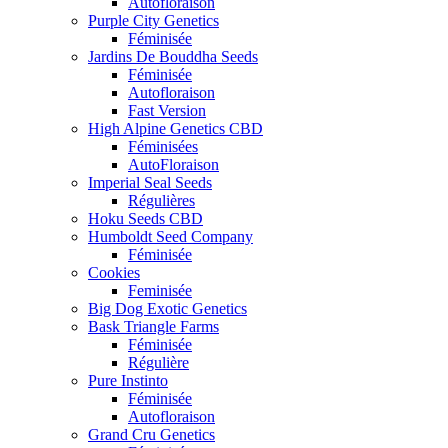
Autofloraison
Purple City Genetics
Féminisée
Jardins De Bouddha Seeds
Féminisée
Autofloraison
Fast Version
High Alpine Genetics CBD
Féminisées
AutoFloraison
Imperial Seal Seeds
Régulières
Hoku Seeds CBD
Humboldt Seed Company
Féminisée
Cookies
Feminisée
Big Dog Exotic Genetics
Bask Triangle Farms
Féminisée
Régulière
Pure Instinto
Féminisée
Autofloraison
Grand Cru Genetics