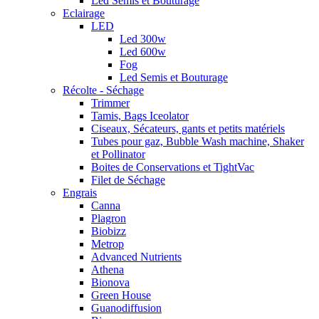
Led Semis et Bouturage
Eclairage
LED
Led 300w
Led 600w
Fog
Led Semis et Bouturage
Récolte - Séchage
Trimmer
Tamis, Bags Iceolator
Ciseaux, Sécateurs, gants et petits matériels
Tubes pour gaz, Bubble Wash machine, Shaker
et Pollinator
Boites de Conservations et TightVac
Filet de Séchage
Engrais
Canna
Plagron
Biobizz
Metrop
Advanced Nutrients
Athena
Bionova
Green House
Guanodiffusion