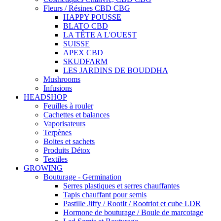
Fleurs / Résines CBD CBG
HAPPY POUSSE
BLATO CBD
LA TÊTE A L'OUEST
SUISSE
APEX CBD
SKUDFARM
LES JARDINS DE BOUDDHA
Mushrooms
Infusions
HEADSHOP
Feuilles à rouler
Cachettes et balances
Vaporisateurs
Terpènes
Boites et sachets
Produits Détox
Textiles
GROWING
Bouturage - Germination
Serres plastiques et serres chauffantes
Tapis chauffant pour semis
Pastille Jiffy / RootIt / Rootriot et cube LDR
Hormone de bouturage / Boule de marcotage