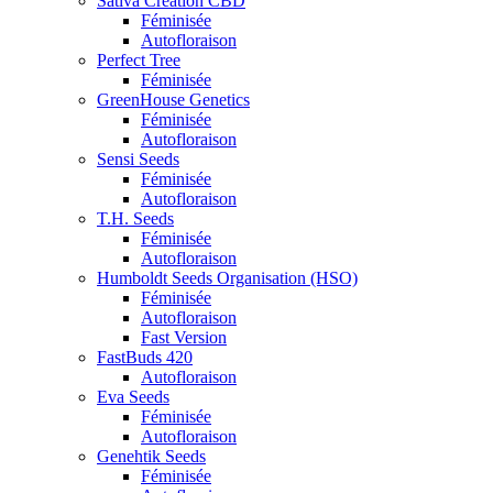
Sativa Creation CBD
Féminisée
Autofloraison
Perfect Tree
Féminisée
GreenHouse Genetics
Féminisée
Autofloraison
Sensi Seeds
Féminisée
Autofloraison
T.H. Seeds
Féminisée
Autofloraison
Humboldt Seeds Organisation (HSO)
Féminisée
Autofloraison
Fast Version
FastBuds 420
Autofloraison
Eva Seeds
Féminisée
Autofloraison
Genehtik Seeds
Féminisée