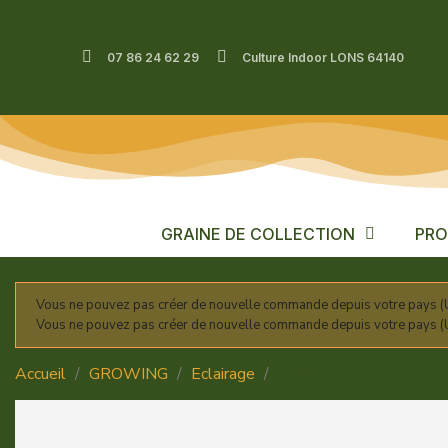
07 86 24 62 29
Culture Indoor LONS 64140
GRAINE DE COLLECTION
PRO
Vous ne pouvez pas créer de nouvelle commande depuis votre pays (U
Vous ne pouvez pas créer de nouvelle commande depuis votre pays (U
Accueil
GROWING
Eclairage
HPS 1000w