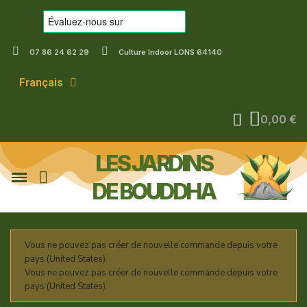
07 86 24 62 29
Culture Indoor LONS 64140
Français
0,00 €
LES JARDINS
DE BOUDDHA
Vous ne pouvez pas créer de nouvelle commande depuis votre
pays (United States).
Vous ne pouvez pas créer de nouvelle commande depuis votre
pays (United States).