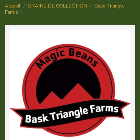
Accueil
GRAINE DE COLLECTION
Bask Triangle
Farms
Banana Zplitter