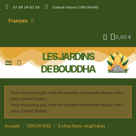
07 86 24 62 29
Culture Indoor LONS 64140
Français
0,00 €
LES JARDINS
DE BOUDDHA
Vous ne pouvez pas créer de nouvelle commande depuis votre
pays (United States).
Vous ne pouvez pas créer de nouvelle commande depuis votre
pays (United States).
Accueil
GROWING
Extractions végétales
TAMIS
1M² DRY SIFT