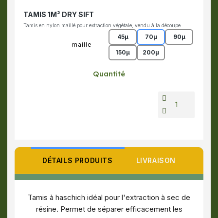
TAMIS 1M² DRY SIFT
Tamis en nylon maillé pour extraction végétale, vendu à la découpe
45µ
70µ
90µ
maille
150µ
200µ
Quantité
DÉTAILS PRODUITS
LIVRAISON
Tamis à haschich idéal pour l'extraction à sec de
résine. Permet de séparer efficacement les