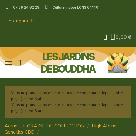
07 86 24 62 29
Culture Indoor LONS 64140
Français
0,00 €
LES JARDINS
DE BOUDDHA
Vous ne pouvez pas créer de nouvelle commande depuis votre
pays (United States).
Vous ne pouvez pas créer de nouvelle commande depuis votre
pays (United States).
Accueil
GRAINE DE COLLECTION
High Alpine
Genetics CBD
Mandarin Chocolate