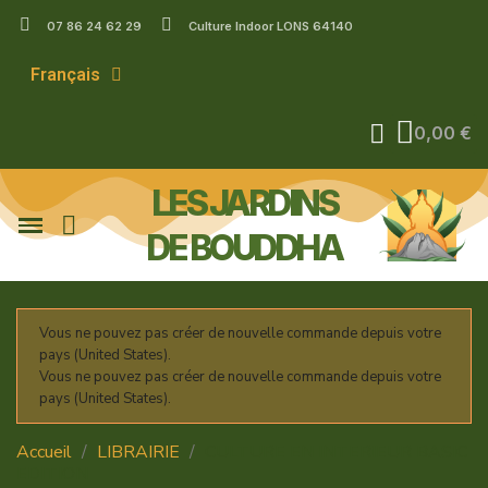
07 86 24 62 29
Culture Indoor LONS 64140
Français
0,00 €
LES JARDINS
DE BOUDDHA
Vous ne pouvez pas créer de nouvelle commande depuis votre
pays (United States).
Vous ne pouvez pas créer de nouvelle commande depuis votre
pays (United States).
Accueil
LIBRAIRIE
CULTURE EN INTERIEUR BASIC
EDITION