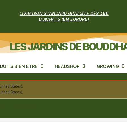
LIVRAISON STANDARD GRATUITE DÈS 49€
D'ACHATS (EN EUROPE)
LES JARDINS DE BOUDDH
DUITS BIEN ETRE
HEADSHOP
GROWING
nited States).
nited States).
en Poison XL AUTO