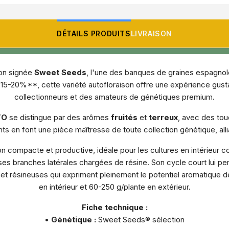
DÉTAILS PRODUITS
LIVRAISON
ion signée
Sweet Seeds
, l'une des banques de graines espagnoles
5-20%**, cette variété autofloraison offre une expérience gust
collectionneurs et des amateurs de génétiques premium.
TO
se distingue par des arômes
fruités
et
terreux
, avec des to
en font une pièce maîtresse de toute collection génétique, alli
on compacte et productive, idéale pour les cultures en intérieur 
s branches latérales chargées de résine. Son cycle court lui per
t résineuses qui expriment pleinement le potentiel aromatique d
en intérieur et 60-250 g/plante en extérieur.
Fiche technique :
•
Génétique :
Sweet Seeds® sélection