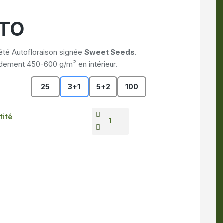
UTO
été Autofloraison signée
Sweet Seeds
.
ement 450-600 g/m² en intérieur.
25
3+1
5+2
100
tité